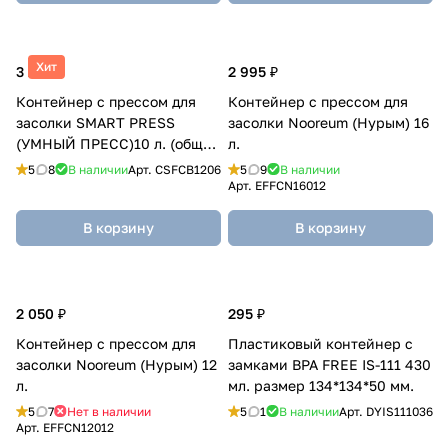
Хит
3 205 ₽
2 995 ₽
Контейнер с прессом для
Контейнер с прессом для
засолки SMART PRESS
засолки Nooreum (Нурым) 16
(УМНЫЙ ПРЕСС)10 л. (общий
л.
12 л.)
5
8
В наличии
Арт.
CSFCB1206
5
9
В наличии
Арт.
EFFCN16012
В корзину
В корзину
2 050 ₽
295 ₽
Контейнер с прессом для
Пластиковый контейнер с
засолки Nooreum (Нурым) 12
замками BPA FREE IS-111 430
л.
мл. размер 134*134*50 мм.
5
7
Нет в наличии
5
1
В наличии
Арт.
DYIS111036
Арт.
EFFCN12012