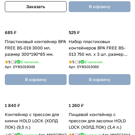
Заказать
В корзину
685 ₽
525 ₽
Пластиковый контейнер BPA
Набор пластиковых
FREE BS-019 3000 мл.
контейнеров BPA FREE BS-
размер 300*190*85 мм.
013 750 мл. х 3 шт. размер
170*115*75 мм.
5
2
В наличии
5
3
В наличии
Арт.
DYBS019048
Арт.
DYBS013060
В корзину
В корзину
1 840 ₽
1 260 ₽
Контейнер с прессом для
Пищевой контейнер с
кимчи HOLD LOCK (ХОЛД
прессом для засолки HOLD
ЛОК) (9,5 л.)
LOCK (ХОЛД ЛОК) (3,4 л.)
0
0
В наличии
Арт.
MWFC95X2
5
1
В наличии
Арт.
MWFC34X4