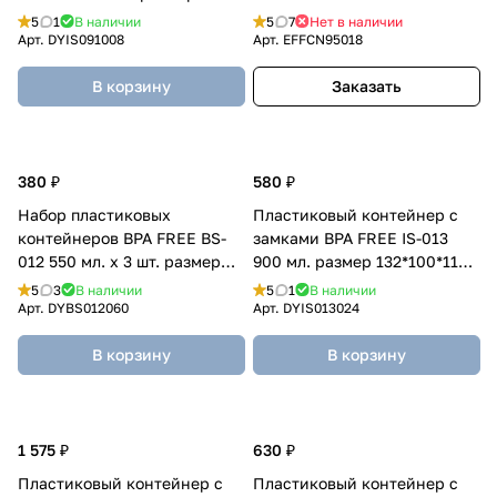
298*228*86 мм.
5
1
В наличии
5
7
Нет в наличии
Арт.
DYIS091008
Арт.
EFFCN95018
В корзину
Заказать
380 ₽
580 ₽
Набор пластиковых
Пластиковый контейнер с
контейнеров BPA FREE BS-
замками BPA FREE IS-013
012 550 мл. х 3 шт. размер
900 мл. размер 132*100*118
170*115*55 мм.
мм.
5
3
В наличии
5
1
В наличии
Арт.
DYBS012060
Арт.
DYIS013024
В корзину
В корзину
1 575 ₽
630 ₽
Пластиковый контейнер с
Пластиковый контейнер с