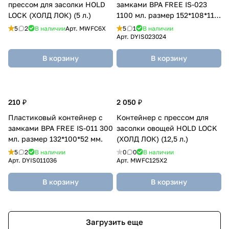
прессом для засолки HOLD
замками BPA FREE IS-023
LOCK (ХОЛД ЛОК) (5 л.)
1100 мл. размер 152*108*118
мм.
5
2
В наличии
Арт.
MWFC6X
5
1
В наличии
Арт.
DYIS023024
В корзину
В корзину
210 ₽
2 050 ₽
Пластиковый контейнер с
Контейнер с прессом для
замками BPA FREE IS-011 300
засолки овощей HOLD LOCK
мл. размер 132*100*52 мм.
(ХОЛД ЛОК) (12,5 л.)
5
2
В наличии
0
0
В наличии
Арт.
DYIS011036
Арт.
MWFC125X2
В корзину
В корзину
Загрузить еще