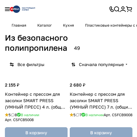
Главная
Каталог
Кухня
Пластиковые контейнеры с
Из безопасного
полипропилена
49
Все фильтры
Сначала популярные
2 155 ₽
2 680 ₽
Контейнер с прессом для
Контейнер с прессом для
засолки SMART PRESS
засолки SMART PRESS
(УМНЫЙ ПРЕСС) 4 л. (общий
(УМНЫЙ ПРЕСС) 7 л. (общий
5 л.)
9 л.)
5
8
В наличии
5
7
В наличии
Арт.
CSFCB9008
Арт.
CSFCB5008
В корзину
В корзину