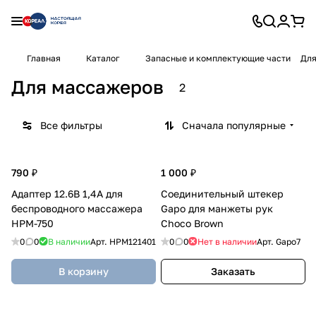
Главная
Каталог
Запасные и комплектующие части
Для
Для массажеров
2
Все фильтры
Сначала популярные
790 ₽
1 000 ₽
Адаптер 12.6В 1,4А для
Соединительный штекер
беспроводного массажера
Gapo для манжеты рук
HPM-750
Choco Brown
0
0
В наличии
Арт.
HPM121401
0
0
Нет в наличии
Арт.
Gapo7
В корзину
Заказать