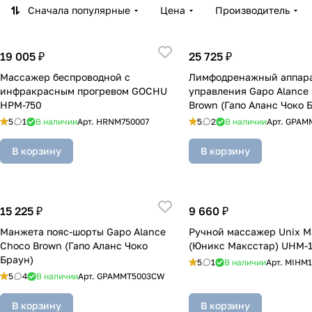
Сначала популярные
Цена
Производитель
19 005 ₽
25 725 ₽
Массажер беспроводной с
Лимфодренажный аппарат
инфракрасным прогревом GOCHU
управления Gapo Alance
HPM-750
Brown (Гапо Аланс Чоко 
5
1
В наличии
Арт.
HRNM750007
5
2
В наличии
Арт.
GPAM
В корзину
В корзину
15 225 ₽
9 660 ₽
Манжета пояс-шорты Gapo Alance
Ручной массажер Unix M
Choco Brown (Гапо Аланс Чоко
(Юникс Максстар) UHM-
Браун)
5
1
В наличии
Арт.
MIHM1
5
4
В наличии
Арт.
GPAMMT5003CW
В корзину
В корзину