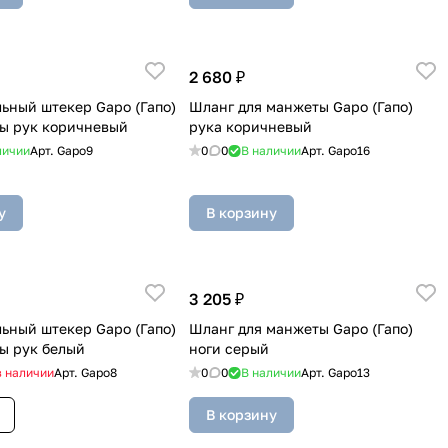
2 680 ₽
ьный штекер Gapo (Гапо)
Шланг для манжеты Gapo (Гапо)
ы рук коричневый
рука коричневый
личии
Арт.
Gapo9
0
0
В наличии
Арт.
Gapo16
у
В корзину
3 205 ₽
ьный штекер Gapo (Гапо)
Шланг для манжеты Gapo (Гапо)
ы рук белый
ноги серый
в наличии
Арт.
Gapo8
0
0
В наличии
Арт.
Gapo13
В корзину