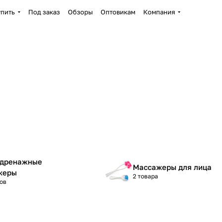
упить
Под заказ
Обзоры
Оптовикам
Компания
дренажные
Массажеры для лица
жеры
2 товара
ов