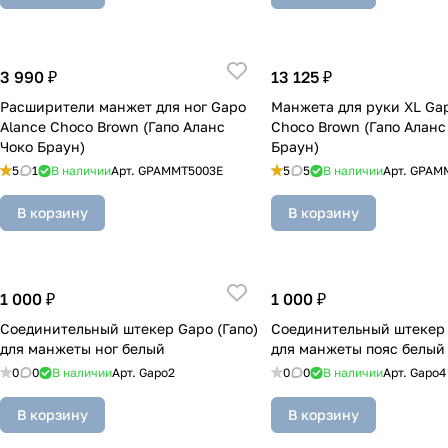
3 990 ₽
13 125 ₽
Расширители манжет для ног Gapo
Манжета для руки XL Ga
Alance Choco Brown (Гапо Аланс
Choco Brown (Гапо Аланс
Чоко Браун)
Браун)
5
1
В наличии
Арт.
GPAMMT5003E
5
5
В наличии
Арт.
GPAM
В корзину
В корзину
1 000 ₽
1 000 ₽
Соединительный штекер Gapo (Гапо)
Соединительный штекер 
для манжеты ног белый
для манжеты пояс белый
0
0
В наличии
Арт.
Gapo2
0
0
В наличии
Арт.
Gapo4
В корзину
В корзину