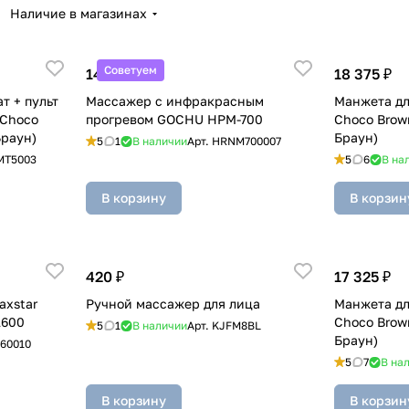
Наличие в магазинах
Советуем
14 965 ₽
18 375 ₽
 + пульт
Массажер с инфракрасным
Манжета дл
 Choco
прогревом GOCHU HPM-700
Choco Brow
Браун)
Браун)
5
1
В наличии
Арт.
HRNM700007
MT5003
5
6
В на
В корзину
В корзин
420 ₽
17 325 ₽
axstar
Ручной массажер для лица
Манжета дл
1600
Choco Brow
5
1
В наличии
Арт.
KJFM8BL
Браун)
60010
5
7
В на
В корзину
В корзин