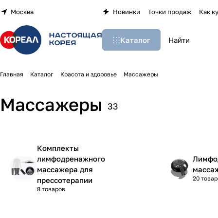
Москва
Новинки
Точки продаж
Как к
Каталог
Главная
Каталог
Красота и здоровье
Массажеры
Массажеры
33
Комплекты
лимфодренажного
Лимфо
массажера для
масса
20 товар
прессотерапии
8 товаров