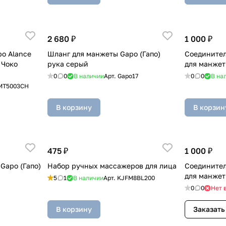
2 680 ₽
1 000 ₽
po Alance
Шланг для манжеты Gapo (Гапо)
Соединител
 Чоко
рука серый
для манжет
0
0
В наличии
Арт.
Gapo17
0
0
В на
MT5003CH
В корзину
В корзин
475 ₽
1 000 ₽
Gapo (Гапо)
Набор ручных массажеров для лица
Соединител
для манжет
5
1
В наличии
Арт.
KJFM8BL200
0
0
Нет 
В корзину
Заказать