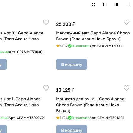
25 200 ₽
я ног XL Gapo Alance
Массажный мат Gapo Alance Choco
n (Гапо Аланс Чоко
Brown (Гапо Аланс Чоко Браун)
5
2
В наличии
Арт.
GPAMIMT5003
личии
Арт.
GPAMMT5003CL
у
В корзину
13 125 ₽
я ног L Gapo Alance
Манжета для руки L Gapo Alance
n (Гапо Аланс Чоко
Choco Brown (Гапо Аланс Чоко
Браун)
личии
Арт.
GPAMMT5003CX
5
6
В наличии
Арт.
GPAMMT5013CL
у
В корзину