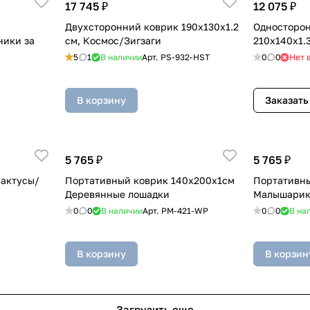
17 745 ₽
12 075 ₽
Двухсторонний коврик 190x130x1.2
Односторон
ники за
см, Космос/Зигзаги
210x140x1.
5
1
В наличии
Арт.
PS-932-HST
0
0
Нет 
В корзину
Заказать
5 765 ₽
5 765 ₽
Кактусы/
Портативный коврик 140x200x1см
Портативны
Деревянные лошадки
Малышари
0
0
В наличии
Арт.
PM-421-WP
0
0
В на
В корзину
В корзин
Загрузить еще