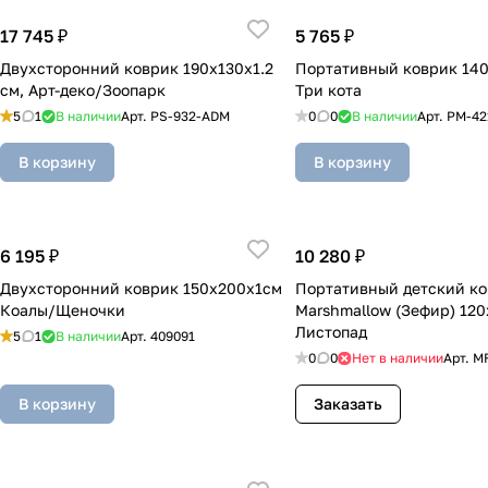
17 745 ₽
5 765 ₽
Двухсторонний коврик 190x130x1.2
Портативный коврик 14
см, Арт-деко/Зоопарк
Три кота
5
1
В наличии
Арт.
PS-932-ADM
0
0
В наличии
Арт.
PM-42
В корзину
В корзину
6 195 ₽
10 280 ₽
Двухсторонний коврик 150x200x1см
Портативный детский коврик
Коалы/Щеночки
Marshmallow (Зефир) 120
Листопад
5
1
В наличии
Арт.
409091
0
0
Нет в наличии
Арт.
M
В корзину
Заказать