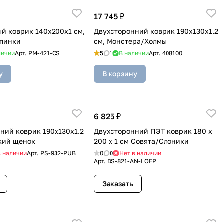
17 745 ₽
й коврик 140x200x1 см,
Двухсторонний коврик 190x130x1.2
опинки
см, Монстера/Холмы
личии
Арт.
PM-421-CS
5
1
В наличии
Арт.
408100
у
В корзину
6 825 ₽
ний коврик 190x130x1.2
Двухсторонний ПЭТ коврик 180 x
кий щенок
200 x 1 см Совята/Слоники
в наличии
Арт.
PS-932-PUB
0
0
Нет в наличии
Арт.
DS-821-AN-LOEP
Заказать