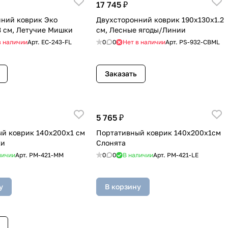
17 745 ₽
ний коврик Эко
Двухсторонний коврик 190x130x1.2
3 см, Летучие Мишки
см, Лесные ягоды/Линии
в наличии
Арт.
EC-243-FL
0
0
Нет в наличии
Арт.
PS-932-CBML
Заказать
5 765 ₽
й коврик 140x200x1 см
Портативный коврик 140x200x1см
ки
Слонята
личии
Арт.
PM-421-MM
0
0
В наличии
Арт.
PM-421-LE
у
В корзину