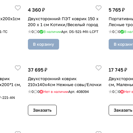
4 360 ₽
5 765 ₽
0x200x1см
Двухсторонний ПЭТ коврик 150 x
Портативны
200 x 1 см Котики/Веселый город
Лесные тр
1-TC
0
0
В наличии
Арт.
DS-521-MX-LCFT
0
0
В на
В корзину
В корзин
37 695 ₽
17 745 ₽
Двухсторонний коврик
Двухсторон
x200*1 см,
210x140x4см Нежные совы/Елочки
см, Малень
0
0
Нет в наличии
Арт.
408094
0
0
Нет 
F-221-AN
Заказать
Заказать