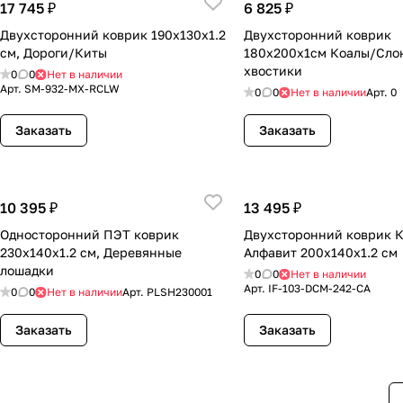
17 745 ₽
6 825 ₽
Двухсторонний коврик 190x130x1.2
Двухсторонний коврик
см, Дороги/Киты
180x200x1см Коалы/Сло
хвостики
0
0
Нет в наличии
Арт.
SM-932-MX-RCLW
0
0
Нет в наличии
Арт.
0
Заказать
Заказать
10 395 ₽
13 495 ₽
Односторонний ПЭТ коврик
Двухсторонний коврик 
230x140x1.2 см, Деревянные
Алфавит 200х140х1.2 см
лошадки
0
0
Нет в наличии
Арт.
IF-103-DCM-242-CA
0
0
Нет в наличии
Арт.
PLSH230001
Заказать
Заказать