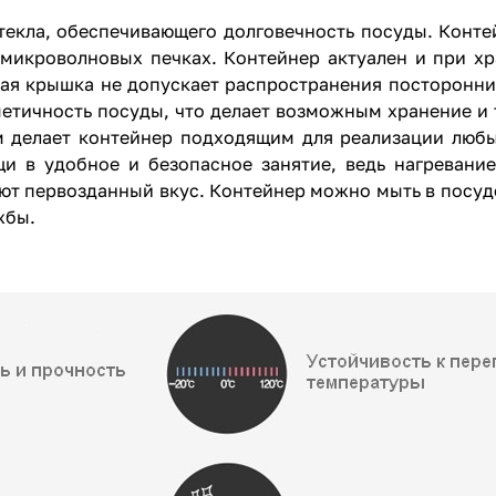
текла, обеспечивающего долговечность посуды. Конте
 микроволновых печках. Контейнер актуален и при х
вая крышка не допускает распространения посторонни
метичность посуды, что делает возможным хранение и
м делает контейнер подходящим для реализации люб
щи в удобное и безопасное занятие, ведь нагревани
ют первозданный вкус. Контейнер можно мыть в посуд
жбы.