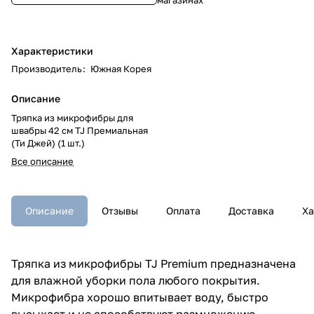
Характеристики
Производитель
:
Южная Корея
Описание
Тряпка из микрофибры для
швабры 42 см TJ Премиальная
(Ти Джей) (1 шт.)
Все описание
Описание
Отзывы
Оплата
Доставка
Ха
Тряпка из микрофибры TJ Premium предназначена
для влажной уборки пола любого покрытия.
Микрофибра хорошо впитывает воду, быстро
высыхает и не способствуют размножению