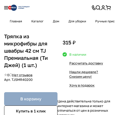
Главная
Каталог
Дом
Для уборки
Ручные прис
Тряпка из
315 ₽
микрофибры для
швабры 42 см TJ
В наличии
Премиальная (Ти
Рассчитать доставку
Джей) (1 шт.)
Нашли дешевле?
0
Нет отзывов
Снизим цену!
Арт.
TJSMR40200
Хочу в подарок
В корзину
Цена действительна только для
интернет-магазина и может
отличаться от цен в розничных
Купить в 1 клик
магазинах