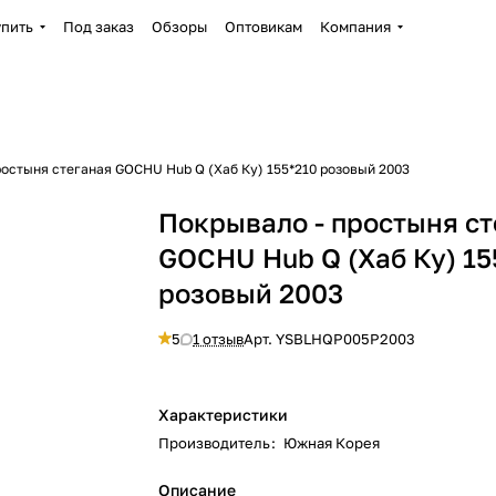
упить
Под заказ
Обзоры
Оптовикам
Компания
остыня стеганая GOCHU Hub Q (Хаб Ку) 155*210 розовый 2003
Покрывало - простыня ст
GOCHU Hub Q (Хаб Ку) 15
розовый 2003
5
1 отзыв
Арт.
YSBLHQP005P2003
Характеристики
Производитель
:
Южная Корея
Описание