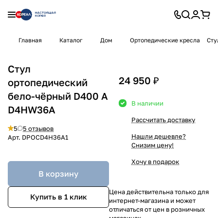
Главная
Каталог
Дом
Ортопедические кресла
Сту
Стул
24 950 ₽
ортопедический
бело-чёрный D400 A
В наличии
D4HW36A
Рассчитать доставку
5
5 отзывов
Нашли дешевле?
Арт.
DPOCD4H36A1
Снизим цену!
Хочу в подарок
В корзину
Цена действительна только для
Купить в 1 клик
интернет-магазина и может
отличаться от цен в розничных
магазинах