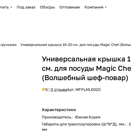
упить
Под заказ
Обзоры
Оптовикам
Компания
и ручками
Универсальная крышка 16-20 см. для посуды Magic Chef (Вол
Универсальная крышка 1
см. для посуды Magic Che
(Волшебный шеф-повар)
5
2 отзыва
Арт.
MFPLMLD020
Характеристики
Производитель
:
Южная Корея
Габариты для транспортировки (Ш*В*Д), мм.
:
мм